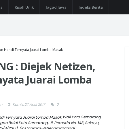
ga
Kisah Unik
Jagad Jawa
Indeks Berita
an Hendi Ternyata Juarai Lomba Masak
 : Diejek Netizen,
yata Juarai Lomba
om
Kamis, 27 April 2017
0
Wali Kota Semarang
an Balai Kota Semarang, Jl. Pemuda No. 148, Sekayu,
5/4/2017). (Instagram-@hendrarprihadi)