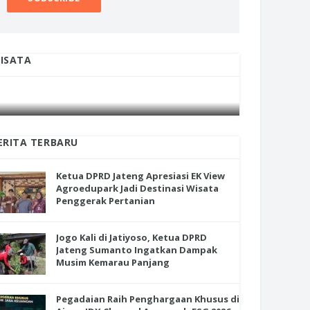
ISATA
INI CARA UMAT KRISTIANI SALATIGA
INI CARA
JAGA KERUKUNAN SAMBUT NATAL
JAGA KE
ERITA TERBARU
Ketua DPRD Jateng Apresiasi EK View
Agroedupark Jadi Destinasi Wisata
Penggerak Pertanian
Jogo Kali di Jatiyoso, Ketua DPRD
Jateng Sumanto Ingatkan Dampak
ua DPRD Jateng Apresiasi EK
Jogo Kali di Jatiyoso, Ketua DPRD
Musim Kemarau Panjang
w Agroedupark Jadi Destinasi
Jateng Sumanto Ingatkan Damp
ata Penggerak Pertanian
Musim Kemarau Panjang
Pegadaian Raih Penghargaan Khusus di