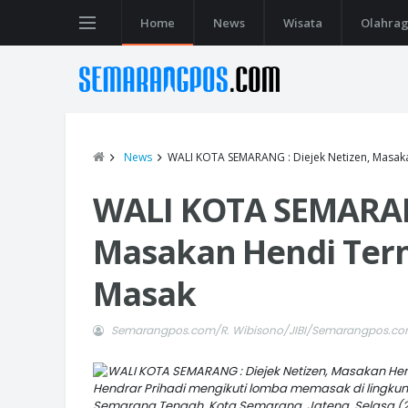
Home
News
Wisata
Olahra
News
WALI KOTA SEMARANG : Diejek Netizen, Masak
WALI KOTA SEMARANG
Masakan Hendi Tern
Masak
Semarangpos.com/R. Wibisono/JIBI/Semarangpos.c
Hendrar Prihadi mengikuti lomba memasak di lingkung
Semarang Tengah, Kota Semarang, Jateng, Selasa (2