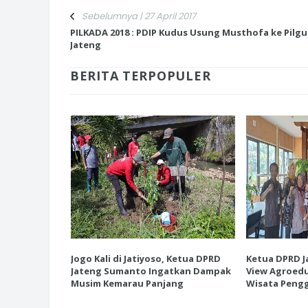
Sebelumnya | 27 April 2017
PILKADA 2018 : PDIP Kudus Usung Musthofa ke Pilg
Jateng
BERITA TERPOPULER
INI CARA UMAT KRISTIANI SALAT
JAGA KERUKUNAN SAMBUT NATA
esiasi EK
Jogo Kali di Jatiyoso, Ketua DPRD
Ketua DPRD J
 Destinasi
Jateng Sumanto Ingatkan Dampak
View Agroedu
tanian
Musim Kemarau Panjang
Wisata Pengg