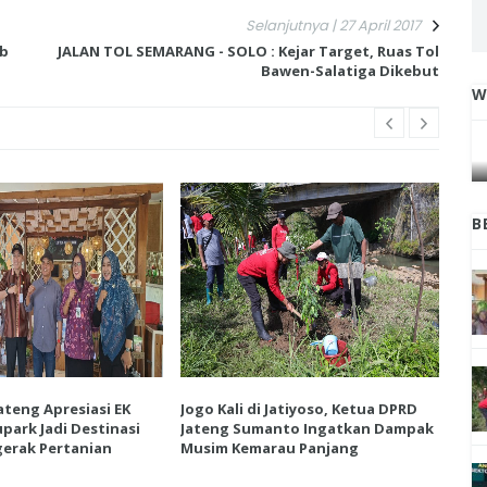
Selanjutnya | 27 April 2017
ub
JALAN TOL SEMARANG - SOLO : Kejar Target, Ruas Tol
Bawen-Salatiga Dikebut
W
IGA
INI CARA UMAT KRISTIANI SALATIGA
L
JAGA KERUKUNAN SAMBUT NATAL
B
ateng Apresiasi EK
Jogo Kali di Jatiyoso, Ketua DPRD
Ket
park Jadi Destinasi
Jateng Sumanto Ingatkan Dampak
Vie
erak Pertanian
Musim Kemarau Panjang
Wis