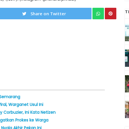
T
Share on Twitter
i Semarang
ral, Warganet Usul Ini
Corbuzier, Ini Kata Netizen
Ingatkan Prokes ke Warga
Nyala Akhir Pekan Ini