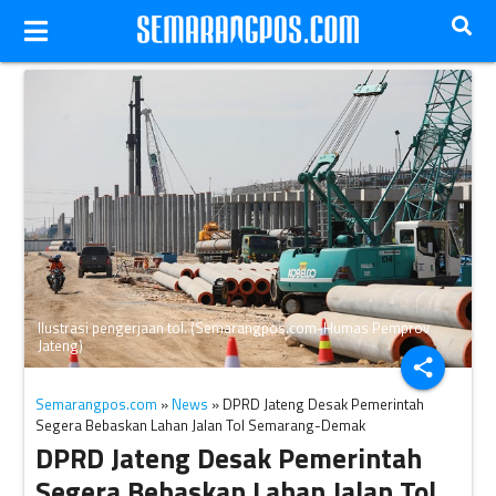
Ilustrasi pengerjaan tol. (Semarangpos.com-Humas Pemprov
Jateng)
share
Semarangpos.com
»
News
» DPRD Jateng Desak Pemerintah
Segera Bebaskan Lahan Jalan Tol Semarang-Demak
DPRD Jateng Desak Pemerintah
Segera Bebaskan Lahan Jalan Tol