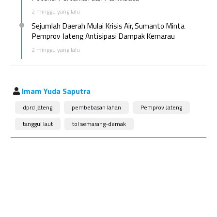
2 minggu yang lalu
Sejumlah Daerah Mulai Krisis Air, Sumanto Minta
Pemprov Jateng Antisipasi Dampak Kemarau
2 minggu yang lalu
Imam Yuda Saputra
dprd jateng
pembebasan lahan
Pemprov Jateng
tanggul laut
tol semarang-demak