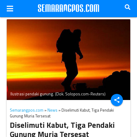
Ilustrasi pendaki gunung. (Dok. Solopos.com-Reuters)
share
Semarangpos.com
»
News
» Diselimuti Kabut, Tiga Pendaki
Gunung Muria Tersesat
Diselimuti Kabut, Tiga Pendaki
Gunung Muria Tersesat