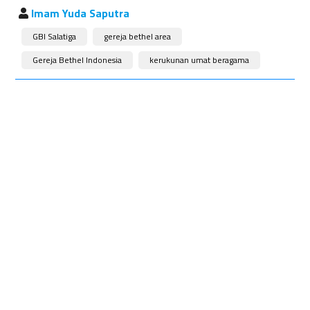
Imam Yuda Saputra
GBI Salatiga
gereja bethel area
Gereja Bethel Indonesia
kerukunan umat beragama