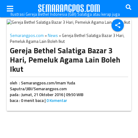
Ilustrasi Gereja Bethel Indonesia (GBI) Salatiga atau kerap juga
disebut Gereja Bethel Area. (Bethelarea.org)
share
Semarangpos.com
»
News
» Gereja Bethel Salatiga Bazar 3 Hari,
Pemeluk Agama Lain Boleh Ikut
Gereja Bethel Salatiga Bazar 3
Hari, Pemeluk Agama Lain Boleh
Ikut
oleh : Semarangpos.com/Imam Yuda
Saputra/JIBI/Semarangpos.com
pada : Jumat, 21 Oktober 2016 | 09:50 WIB
baca : 0 menit baca |
0 Komentar