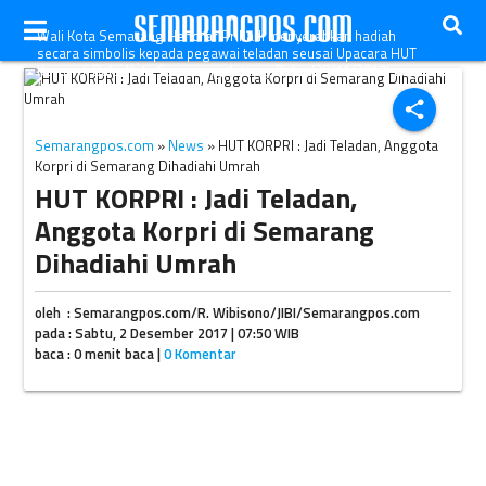
Wali Kota Semarang Hendrar Prihadi menyerahkan hadiah
secara simbolis kepada pegawai teladan seusai Upacara HUT
Korpri di Balai Kota Semarang, Jateng, Rabu (29/11/2017) pagi.
(Semarangkota.go.id)
share
Semarangpos.com
»
News
» HUT KORPRI : Jadi Teladan, Anggota
Korpri di Semarang Dihadiahi Umrah
HUT KORPRI : Jadi Teladan,
Anggota Korpri di Semarang
Dihadiahi Umrah
oleh : Semarangpos.com/R. Wibisono/JIBI/Semarangpos.com
pada : Sabtu, 2 Desember 2017 | 07:50 WIB
baca : 0 menit baca |
0 Komentar