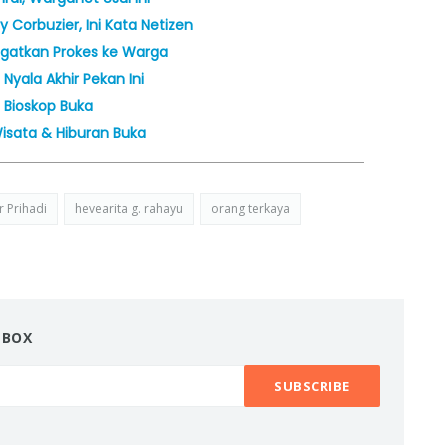
Corbuzier, Ini Kata Netizen
Ingatkan Prokes ke Warga
Nyala Akhir Pekan Ini
 Bioskop Buka
isata & Hiburan Buka
 Prihadi
hevearita g. rahayu
orang terkaya
NBOX