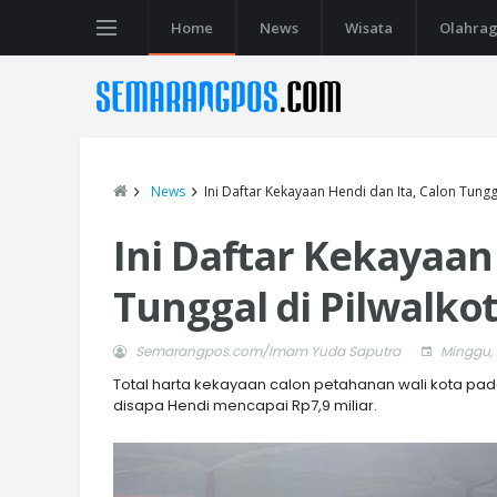
Home
News
Wisata
Olahra
News
Ini Daftar Kekayaan Hendi dan Ita, Calon Tung
Ini Daftar Kekayaan
Tunggal di Pilwalko
Semarangpos.com/Imam Yuda Saputra
Minggu, 
Total harta kekayaan calon petahanan wali kota pad
disapa Hendi mencapai Rp7,9 miliar.