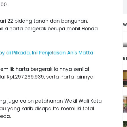
00.
dari 22 bidang tanah dan bangunan.
W
miliki harta bergerak berupa mobil Honda
IGA
INI CARA UMAT KRISTIANI SALATIGA
L
JAGA KERUKUNAN SAMBUT NATAL
 di Pilkada, Ini Penjelasan Anis Matta
B
emilik harta bergerak lainnya senilai
ai Rp1.297.269.939, serta harta lainnya
ng juga calon petahanan Wakil Wali Kota
u yang karib disapa Ita memiliki total
beda.