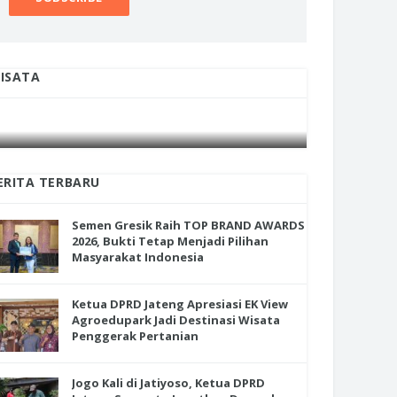
ISATA
INI CARA UMAT KRISTIANI SALATIGA
INI CARA
JAGA KERUKUNAN SAMBUT NATAL
JAGA KE
ERITA TERBARU
Semen Gresik Raih TOP BRAND AWARDS
2026, Bukti Tetap Menjadi Pilihan
Masyarakat Indonesia
Ketua DPRD Jateng Apresiasi EK View
Agroedupark Jadi Destinasi Wisata
Penggerak Pertanian
Jogo Kali di Jatiyoso, Ketua DPRD