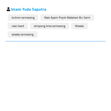
Imam Yuda Saputra
kuliner semarang
Nasi Ayam Pojok Matahari Bu Sami
nasi liwet
simpang lima semarang
Wisata
wisata semarang