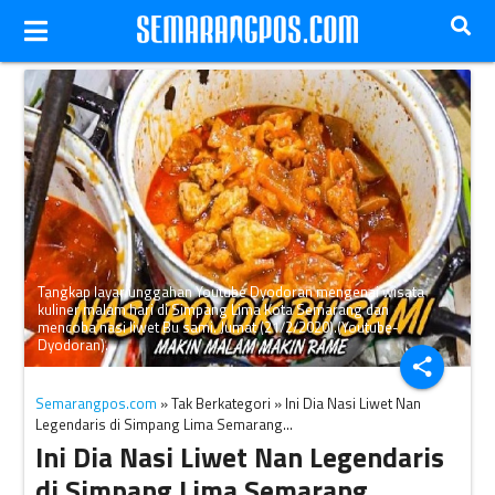
Tangkap layar unggahan Youtube Dyodoran mengenai wisata
kuliner malam hari di Simpang Lima Kota Semarang dan
mencoba nasi liwet Bu sami. Jumat (21/2/2020).(Youtube-
Dyodoran).
share
Semarangpos.com
» Tak Berkategori » Ini Dia Nasi Liwet Nan
Legendaris di Simpang Lima Semarang…
Ini Dia Nasi Liwet Nan Legendaris
di Simpang Lima Semarang…