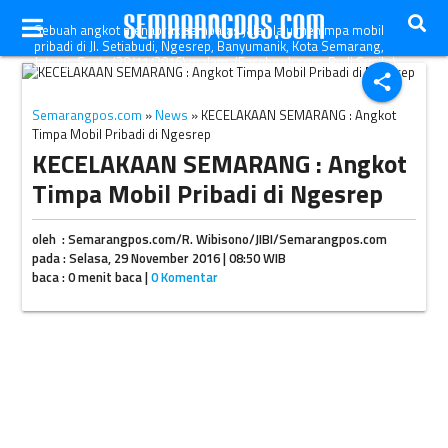
Sebuah angkot menabrak pembatas jalan lalu menimpa mobil
pribadi di Jl. Setiabudi, Ngesrep, Banyumanik, Kota Semarang,
Jateng, Senin (28/11/2016) malam. (Facebook.com-Budi Susilo)
share
Semarangpos.com
»
News
» KECELAKAAN SEMARANG : Angkot
Timpa Mobil Pribadi di Ngesrep
KECELAKAAN SEMARANG : Angkot
Timpa Mobil Pribadi di Ngesrep
oleh : Semarangpos.com/R. Wibisono/JIBI/Semarangpos.com
pada : Selasa, 29 November 2016 | 08:50 WIB
baca : 0 menit baca |
0 Komentar