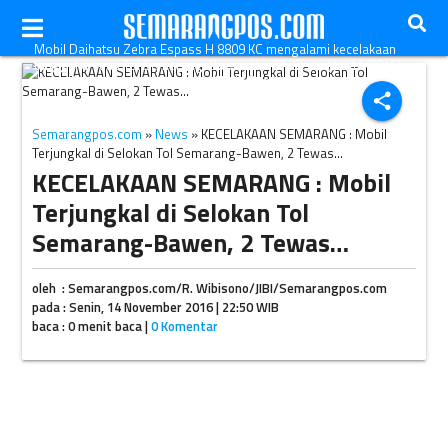
Mobil Daihatsu Zebra Espass H 8809 KC mengalami kecelakaan
tunggal di ruas Tol Semarang-Bawen Km 37, Senin (14/11/2016)
sore. (Facebook.com-John Krit Ninda Tama)
share
Semarangpos.com
»
News
» KECELAKAAN SEMARANG : Mobil
Terjungkal di Selokan Tol Semarang-Bawen, 2 Tewas…
KECELAKAAN SEMARANG : Mobil
Terjungkal di Selokan Tol
Semarang-Bawen, 2 Tewas…
oleh : Semarangpos.com/R. Wibisono/JIBI/Semarangpos.com
pada : Senin, 14 November 2016 | 22:50 WIB
baca : 0 menit baca |
0 Komentar