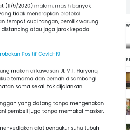
at (11/9/2020) malam, masih banyak
ang tidak menerapkan protokol
n tempat cuci tangan, pemilik warung
W
 distancing atau jaga jarak kepada
IGA
INI CARA UMAT KRISTIANI SALATIGA
L
JAGA KERUKUNAN SAMBUT NATAL
robokan Positif Covid-19
B
rung makan di kawasan Jl. M.T. Haryono,
ukup ternama dan pernah disambangi
hatan sama sekali tak dijalankan.
pelanggan yang datang tanpa mengenakan
ani pembeli juga tanpa memakai masker.
k menyediakan alat pengukur suhu tubuh