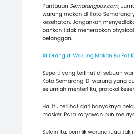
Pantauan
Semarangpos.com
, Jum
warung makan di Kota Semarang y
kesehatan. Jangankan menyediaka
bahkan tidak menerapkan physical
INI CARA UMAT KRISTIANI SALAT
pelanggan.
JAGA KERUKUNAN SAMBUT NATA
18 Orang di Warung Makan Bu Fat K
Seperti yang terlihat di sebuah wa
Kota Semarang. Di warung yang c
sejumlah menteri itu, protokol kese
Hal itu terlihat dari banyaknya 
masker. Para karyawan pun melay
Selain itu, pemilik warung juga ta