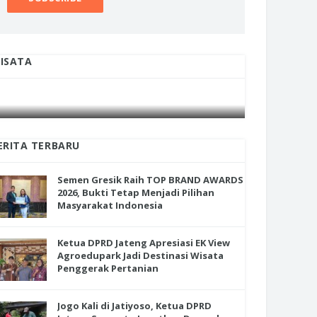
ISATA
INI CARA UMAT KRISTIANI SALATIGA
INI CARA
JAGA KERUKUNAN SAMBUT NATAL
JAGA KE
ERITA TERBARU
Semen Gresik Raih TOP BRAND AWARDS
2026, Bukti Tetap Menjadi Pilihan
Masyarakat Indonesia
Ketua DPRD Jateng Apresiasi EK View
Agroedupark Jadi Destinasi Wisata
Penggerak Pertanian
Jogo Kali di Jatiyoso, Ketua DPRD