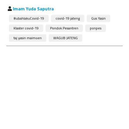
Imam Yuda Saputra
#ubahlakuCovid-19
covid-19 jateng
Gus Yasin
Klaster covid-19
Pondok Pesantren
ponpes
taj yasin maimoen
WAGUB JATENG