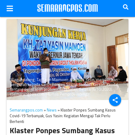
Wagub Jateng, Taj Yasin Maimoen atau Gus Yasin, memberikan
pengarah kepada santri Ponpes Sirojut Tholibin Kersan, Kendal,
tentang penerapan protokol kesehatan, Selasa (6/10/2020).
(Semarangpos.com-Humas Pemprov Jateng)
share
Semarangpos.com
»
News
» Klaster Ponpes Sumbang Kasus
Covid-19 Terbanyak, Gus Yasin: Kegiatan Mengaji Tak Perlu
Berhenti
Klaster Ponpes Sumbang Kasus