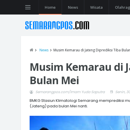
Home
News
Wisata
Olahra
News
Musim Kemarau di Jateng Diprediksi Tiba Bula
Musim Kemarau di Ja
Bulan Mei
Semarangpos.com/Imam Yuda Saputra
Senin, 3
BMKG Stasiun Klimatologi Semarang memprediksi mu
(Jateng) pada bulan Mei nanti.