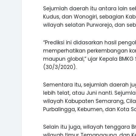
Sejumlah daerah itu antara lain s
Kudus, dan Wonogiri, sebagian Ka
wilayah selatan Purworejo, dan s
INI CARA UMAT KRISTIANI SALAT
JAGA KERUKUNAN SAMBUT NATA
“Prediksi ini didasarkan hasil pengo
memperhatikan perkembangan kondi
maupun global,” ujar Kepala BMKG 
(30/3/2020).
Sementara itu, sejumlah daerah j
lebih telat, atau Juni nanti. Sejum
wilayah Kabupaten Semarang, Cila
Purbalingga, Kebumen, dan Kota Sa
Selain itu juga, wilayah tenggara 
wilayah timur Temanggung, dan K