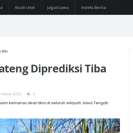
ga
Kisah Unik
Jagad Jawa
Indeks Berita
n Mei
teng Diprediksi Tiba
0 Maret 2020
0
sim kemarau akan tiba di seluruh wilayah Jawa Tengah