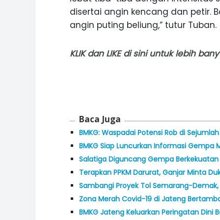
disertai angin kencang dan petir. 
angin puting beliung,” tutur Tuban.
KLIK
dan
LIKE
di sini untuk lebih ba
Baca Juga
BMKG: Waspadai Potensi Rob di Sejumla
BMKG Siap Luncurkan Informasi Gempa M
Salatiga Diguncang Gempa Berkekuatan 
Terapkan PPKM Darurat, Ganjar Minta Du
Sambangi Proyek Tol Semarang-Demak, J
Zona Merah Covid-19 di Jateng Bertambah
BMKG Jateng Keluarkan Peringatan Dini Ba