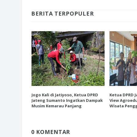
BERITA TERPOPULER
esiasi EK
Jogo Kali di Jatiyoso, Ketua DPRD
Ketua DPRD J
 Destinasi
Jateng Sumanto Ingatkan Dampak
View Agroedu
tanian
Musim Kemarau Panjang
Wisata Pengg
0 KOMENTAR