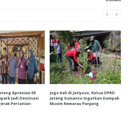
ateng Apresiasi EK
Jogo Kali di Jatiyoso, Ketua DPRD
Ket
park Jadi Destinasi
Jateng Sumanto Ingatkan Dampak
Vie
erak Pertanian
Musim Kemarau Panjang
Wis