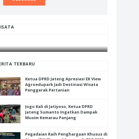
ISATA
INI CARA UMAT KRISTIANI SALATIGA
INI CARA
JAGA KERUKUNAN SAMBUT NATAL
JAGA KE
ERITA TERBARU
Ketua DPRD Jateng Apresiasi EK View
Agroedupark Jadi Destinasi Wisata
Penggerak Pertanian
Jogo Kali di Jatiyoso, Ketua DPRD
Jateng Sumanto Ingatkan Dampak
Musim Kemarau Panjang
Pegadaian Raih Penghargaan Khusus di