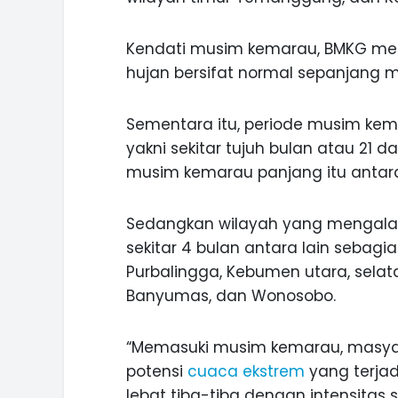
Kendati musim kemarau, BMKG mem
hujan bersifat normal sepanjang m
Sementara itu, periode musim kema
yakni sekitar tujuh bulan atau 21
musim kemarau panjang itu antara 
Sedangkan wilayah yang mengala
sekitar 4 bulan antara lain sebagi
Purbalingga, Kebumen utara, selat
Banyumas, dan Wonosobo.
“Memasuki musim kemarau, masya
potensi
cuaca ekstrem
yang terjad
lebat tiba-tiba dengan intensitas