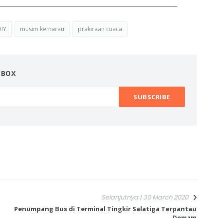
DIY
musim kemarau
prakiraan cuaca
NBOX
Selanjutnya | 30 March 2020
Penumpang Bus di Terminal Tingkir Salatiga Terpantau
Demam