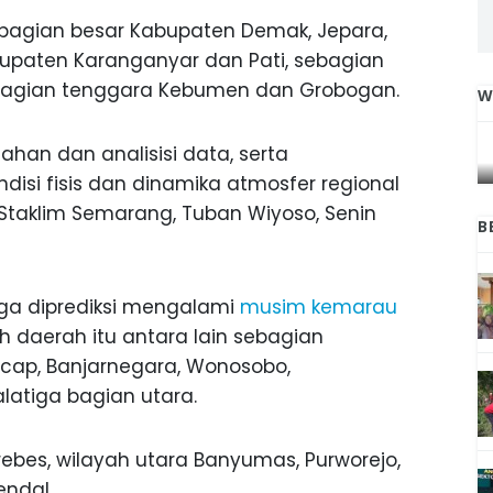
ebagian besar Kabupaten Demak, Jepara,
bupaten Karanganyar dan Pati, sebagian
ebagian tenggara Kebumen dan Grobogan.
W
IGA
INI CARA UMAT KRISTIANI SALATIGA
L
JAGA KERUKUNAN SAMBUT NATAL
lahan dan analisisi data, serta
si fisis dan dinamika atmosfer regional
Staklim Semarang, Tuban Wiyoso, Senin
B
uga diprediksi mengalami
musim kemarau
lah daerah itu antara lain sebagian
cap, Banjarnegara, Wonosobo,
latiga bagian utara.
Brebes, wilayah utara Banyumas, Purworejo,
endal.