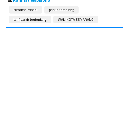
Rahmat Wibisono
Hendrar Prihadi
parkir Semarang
tarif parkir berjenjang
WALI KOTA SEMARANG