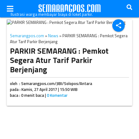
Ilustrasi warga membayar biaya di loket parkir.
(JIBI/Solopos/Dok.)
share
Semarangpos.com
»
News
» PARKIR SEMARANG : Pemkot Segera
Atur Tarif Parkir Berjenjang
PARKIR SEMARANG : Pemkot
Segera Atur Tarif Parkir
Berjenjang
oleh : Semarangpos.com/JIBI/Solopos/Antara
pada : Kamis, 27 April 2017 | 15:50 WIB
baca : 0 menit baca |
0 Komentar