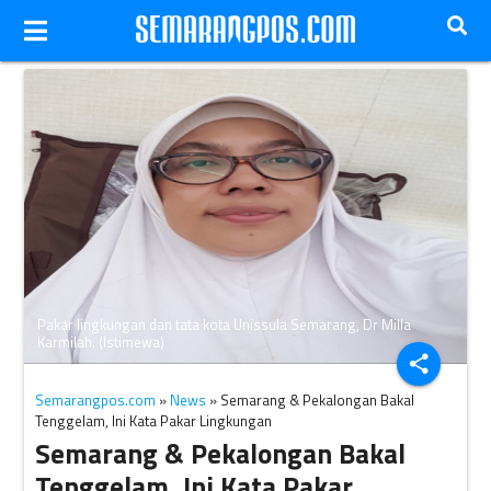
Pakar lingkungan dan tata kota Unissula Semarang, Dr Milla
Karmilah. (Istimewa)
share
Semarangpos.com
»
News
» Semarang & Pekalongan Bakal
Tenggelam, Ini Kata Pakar Lingkungan
Semarang & Pekalongan Bakal
Tenggelam, Ini Kata Pakar