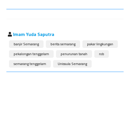
Imam Yuda Saputra
banjir Semarang
berita semarang
pakar lingkungan
pekalongan tenggelam
penurunan tanah
rob
semarang tenggelam
Unissula Semarang