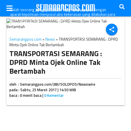
Salah seorang pengojek online tengah berdiskusi dengan
aparat kepolisian menyusul aksi kekerasan yang dilakukan para
pengojek konvensional di kawasan Stasiun Poncol, Semarang,
Rabu (22/3/2017). (JIBI/Semarangpos.com/Imam Yuda Saputra)
share
Semarangpos.com
»
News
» TRANSPORTASI SEMARANG : DPRD
Minta Ojek Online Tak Bertambah
TRANSPORTASI SEMARANG :
DPRD Minta Ojek Online Tak
Bertambah
oleh : Semarangpos.com/JIBI/SOLOPOS/Newswire
pada : Sabtu, 25 Maret 2017 | 14:50 WIB
baca : 0 menit baca |
0 Komentar