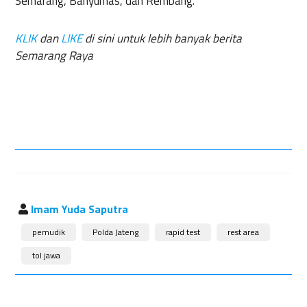
Semarang, Banyumas, dan Rembang.
KLIK
dan
LIKE
di sini untuk lebih banyak berita
Semarang Raya
Imam Yuda Saputra
pemudik
Polda Jateng
rapid test
rest area
tol jawa