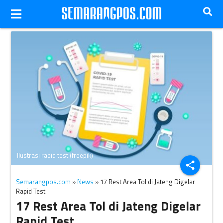
Ilustrasi rapid test (freepik)
share
Semarangpos.com
»
News
» 17 Rest Area Tol di Jateng Digelar
Rapid Test
17 Rest Area Tol di Jateng Digelar
Rapid Test