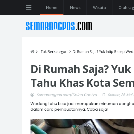
Home
News
Wisata
Olahra
Tak Berkategori
Di Rumah Saja? Yuk Intip Resep We
Di Rumah Saja? Yuk
Tahu Khas Kota Se
Semarangpos.com/Dhina Cantya
Selasa, 26 Mei
Wedang tahu bisa jadi merupakan minuman pengha
dalam cara pembuatannya. Coba saja!