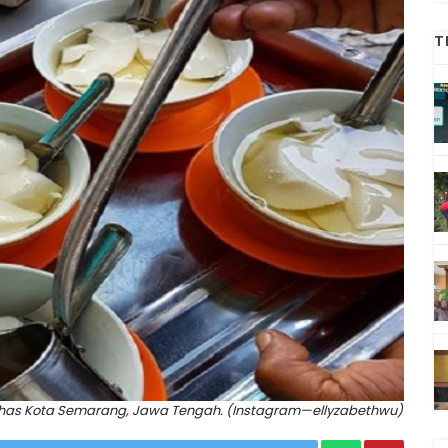
T
as Kota Semarang, Jawa Tengah. (Instagram—ellyzabethwu)