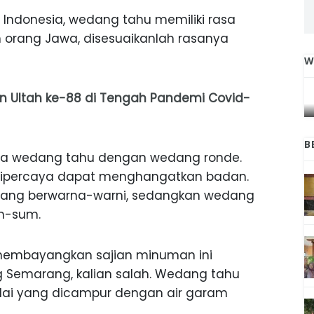
i Indonesia, wedang tahu memiliki rasa
ah orang Jawa, disesuaikanlah rasanya
W
IGA
INI CARA UMAT KRISTIANI SALATIGA
L
JAGA KERUKUNAN SAMBUT NATAL
n Ultah ke-88 di Tengah Pandemi Covid-
B
rasa wedang tahu dengan wedang ronde.
 dipercaya dapat menghangatkan badan.
an yang berwarna-warni, sedangkan wedang
um-sum.
 membayangkan sajian minuman ini
ng Semarang, kalian salah. Wedang tahu
elai yang dicampur dengan air garam