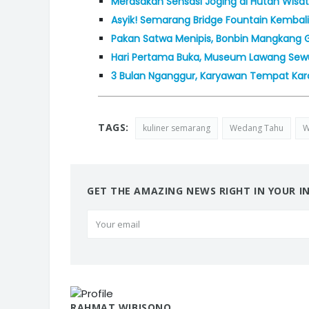
Merasakan Sensasi Joging di Hutan Wisa
Asyik! Semarang Bridge Fountain Kembali 
Pakan Satwa Menipis, Bonbin Mangkang 
Hari Pertama Buka, Museum Lawang Sew
3 Bulan Nganggur, Karyawan Tempat Ka
TAGS:
kuliner semarang
Wedang Tahu
W
GET THE AMAZING NEWS RIGHT IN YOUR I
RAHMAT WIBISONO