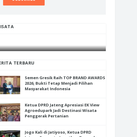
ISATA
INI CARA UMAT KRISTIANI SALATIGA
INI CARA
JAGA KERUKUNAN SAMBUT NATAL
JAGA KE
ERITA TERBARU
Semen Gresik Raih TOP BRAND AWARDS
2026, Bukti Tetap Menjadi Pilihan
Masyarakat Indonesia
Ketua DPRD Jateng Apresiasi EK View
Agroedupark Jadi Destinasi Wisata
Penggerak Pertanian
Jogo Kali di Jatiyoso, Ketua DPRD