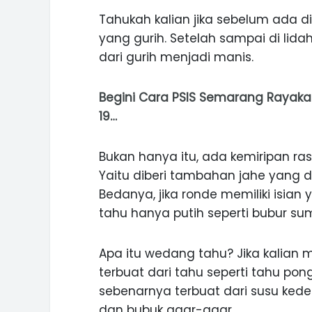
Tahukah kalian jika sebelum ada d
yang gurih. Setelah sampai di lid
dari gurih menjadi manis.
INI CARA UMAT KRISTIANI SALAT
JAGA KERUKUNAN SAMBUT NATA
Begini Cara PSIS Semarang Rayaka
19…
Bukan hanya itu, ada kemiripan 
Yaitu diberi tambahan jahe yang
Bedanya, jika ronde memiliki isi
tahu hanya putih seperti bubur s
Apa itu wedang tahu? Jika kalian
terbuat dari tahu seperti tahu po
sebenarnya terbuat dari susu ked
dan bubuk agar-agar.