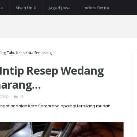
ga
Kisah Unik
Jagad Jawa
Indeks Berita
dang Tahu Khas Kota Semarang…
 Intip Resep Wedang
marang…
 2020
0
ngat andalan Kota Semarang apalagi terbilang mudah