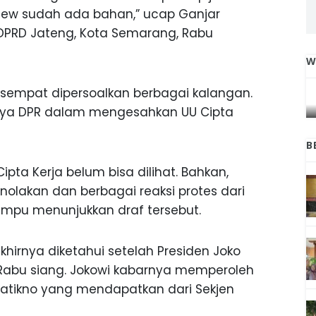
iew sudah ada bahan,” ucap Ganjar
 DPRD Jateng, Kota Semarang, Rabu
W
IGA
INI CARA UMAT KRISTIANI SALATIGA
a sempat dipersoalkan berbagai kalangan.
L
JAGA KERUKUNAN SAMBUT NATAL
nnya DPR dalam mengesahkan UU Cipta
B
Cipta Kerja belum bisa dilihat. Bahkan,
olakan dan berbagai reaksi protes dari
mpu menunjukkan draf tersebut.
khirnya diketahui setelah Presiden Joko
abu siang. Jokowi kabarnya memperoleh
ratikno yang mendapatkan dari Sekjen