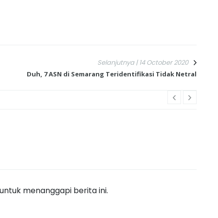
Selanjutnya | 14 October 2020
Duh, 7 ASN di Semarang Teridentifikasi Tidak Netral
ntuk menanggapi berita ini.