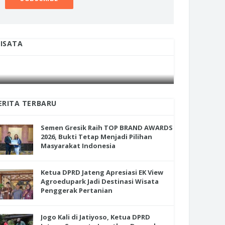
ISATA
INI CARA UMAT KRISTIANI SALATIGA
INI CARA
JAGA KERUKUNAN SAMBUT NATAL
JAGA KE
ERITA TERBARU
Semen Gresik Raih TOP BRAND AWARDS
2026, Bukti Tetap Menjadi Pilihan
Masyarakat Indonesia
Ketua DPRD Jateng Apresiasi EK View
Agroedupark Jadi Destinasi Wisata
Penggerak Pertanian
Jogo Kali di Jatiyoso, Ketua DPRD