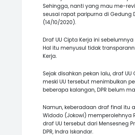
Sehingga, nanti yang mau me-rev
seusai rapat paripurna di Gedung
(14/10/2020).
INI CARA UMAT KRISTIANI SALAT
Draf UU Cipta Kerja ini sebelumny
JAGA KERUKUNAN SAMBUT NATA
Hal itu menyusul tidak transpara
Kerja.
Sejak disahkan pekan lalu, draf UU 
meski UU tersebut menimbulkan pen
beberapa kalangan, DPR belum ma
Namun, keberadaan draf final itu a
Widodo (Jokowi) memperolehnya R
draf UU tersebut dari Mensesneg P
DPR, Indra Iskandar.