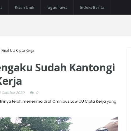
ga
Kisah Unik
Jagad Jawa
Indeks Berita
Final UU Cipta Kerja
engaku Sudah Kantongi
Kerja
5 Oktober 2020
0
irinya telah menerima draf Omnibus Law UU Cipta Kerja yang