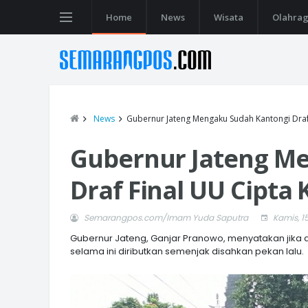
Home
News
Wisata
Olahra
News
Gubernur Jateng Mengaku Sudah Kantongi Draf 
Gubernur Jateng M
Draf Final UU Cipta 
Semarangpos.com/Imam Yuda Saputra
Kamis, 1
Gubernur Jateng, Ganjar Pranowo, menyatakan jika d
selama ini diributkan semenjak disahkan pekan lalu.