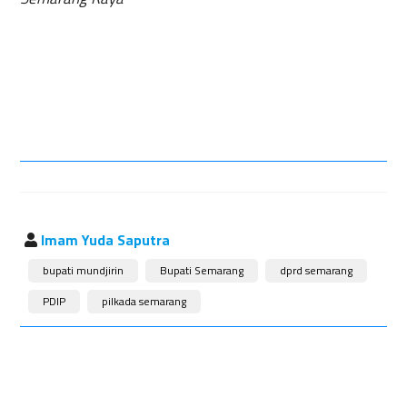
Imam Yuda Saputra
bupati mundjirin
Bupati Semarang
dprd semarang
PDIP
pilkada semarang