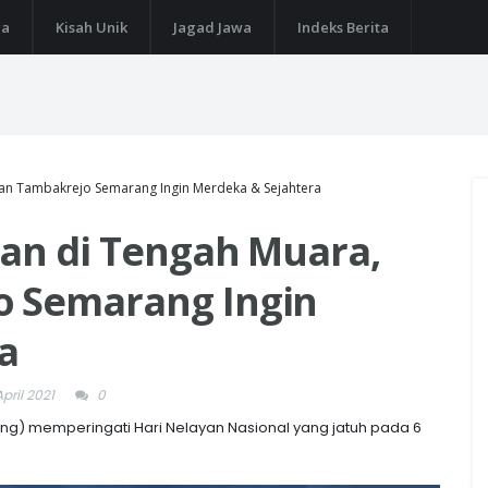
ga
Kisah Unik
Jagad Jawa
Indeks Berita
ayan Tambakrejo Semarang Ingin Merdeka & Sejahtera
yan di Tengah Muara,
o Semarang Ingin
a
pril 2021
0
g) memperingati Hari Nelayan Nasional yang jatuh pada 6