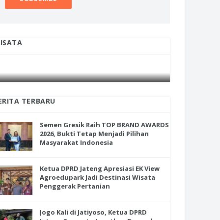
ISATA
INI CARA UMAT KRISTIANI SALATIGA
INI CARA
JAGA KERUKUNAN SAMBUT NATAL
JAGA KE
ERITA TERBARU
Semen Gresik Raih TOP BRAND AWARDS
2026, Bukti Tetap Menjadi Pilihan
Masyarakat Indonesia
Ketua DPRD Jateng Apresiasi EK View
Agroedupark Jadi Destinasi Wisata
Penggerak Pertanian
Jogo Kali di Jatiyoso, Ketua DPRD