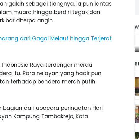
an galah sebagai tiangnya. Ia pun lantas
lam muara hingga berdiri tegak dan
ibar diterpa angin.
W
IGA
INI CARA UMAT KRISTIANI SALATIGA
arang dari Gagal Melaut hingga Terjerat
L
JAGA KERUKUNAN SAMBUT NATAL
B
u Indonesia Raya terdengar merdu
dera itu. Para nelayan yang hadir pun
an terhadap bendera merah putih
 bagian dari upacara peringatan Hari
layan Kampung Tambakrejo, Kota