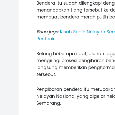
Bendera itu sudah dilengkapi deng
menancapkan tiang tersebut ke da
membuat bendera merah putih berk
INI CARA UMAT KRISTIANI SALAT
Baca juga
:
Kisah Sedih Nelayan Sem
JAGA KERUKUNAN SAMBUT NATA
Rentenir
Selang beberapa saat, alunan lag
mengiringi prosesi pengibaran ben
langsung memberikan penghormat
tersebut.
Pengibaran bendera itu merupakan
Nelayan Nasional yang digelar ne
Semarang.