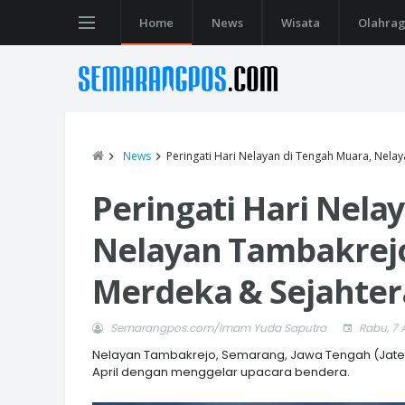
Home
News
Wisata
Olahra
News
Peringati Hari Nelayan di Tengah Muara, Nel
Peringati Hari Nela
Nelayan Tambakrej
Merdeka & Sejahter
Semarangpos.com/Imam Yuda Saputra
Rabu, 7 A
Nelayan Tambakrejo, Semarang, Jawa Tengah (Jaten
April dengan menggelar upacara bendera.