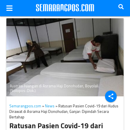
Ilustrasi ruangan di Asrama Haji Donohudan, Boyolali.
(Solopos-Dok.)
share
Semarangpos.com
»
News
» Ratusan Pasien Covid-19 dari Kudus
Dirawat di Asrama Haji Donohudan, Ganjar: Dipindah Secara
Bertahap
Ratusan Pasien Covid-19 dari