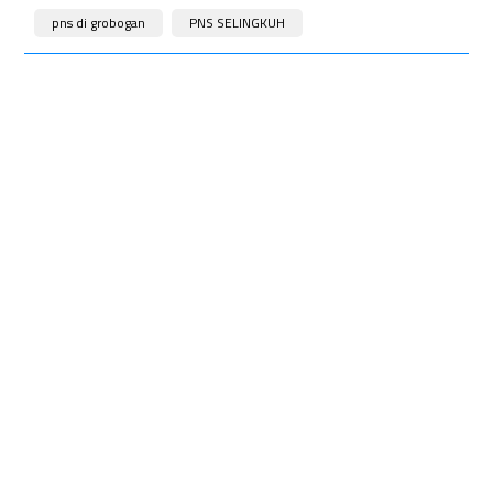
pns di grobogan
PNS SELINGKUH