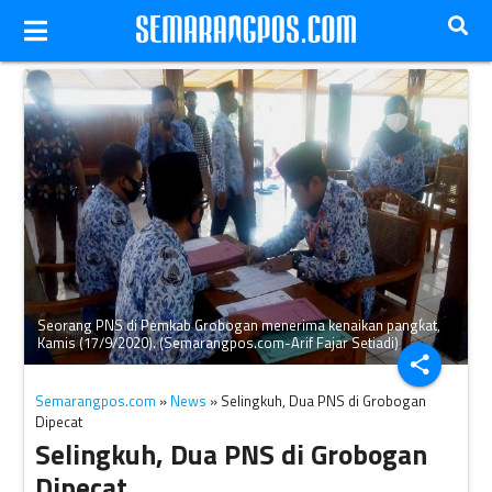
Seorang PNS di Pemkab Grobogan menerima kenaikan pangkat,
Kamis (17/9/2020). (Semarangpos.com-Arif Fajar Setiadi)
share
Semarangpos.com
»
News
» Selingkuh, Dua PNS di Grobogan
Dipecat
Selingkuh, Dua PNS di Grobogan
Dipecat