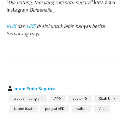
“
Dia untung, tapi yang rugi satu negara
,” kata akun
Instagram
Quieenaila_.
KLIK
dan
LIKE
di sini untuk lebih banyak berita
Semarang Raya
Imam Yuda Saputra
alat pelindung diri
APD
covid-19
Kisah Unik
lambe turah
penjual APD
twitter
Viral