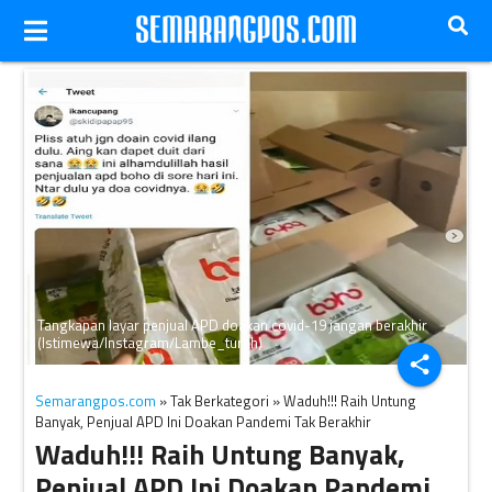
Tangkapan layar penjual APD doakan covid-19 jangan berakhir
(Istimewa/Instagram/Lambe_turah)
share
Semarangpos.com
» Tak Berkategori » Waduh!!! Raih Untung
Banyak, Penjual APD Ini Doakan Pandemi Tak Berakhir
Waduh!!! Raih Untung Banyak,
Penjual APD Ini Doakan Pandemi