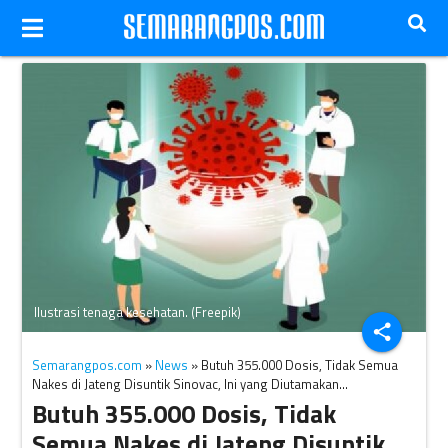
Ilustrasi tenaga kesehatan. (Freepik)
share
Semarangpos.com
»
News
» Butuh 355.000 Dosis, Tidak Semua
Nakes di Jateng Disuntik Sinovac, Ini yang Diutamakan…
Butuh 355.000 Dosis, Tidak
Semua Nakes di Jateng Disuntik