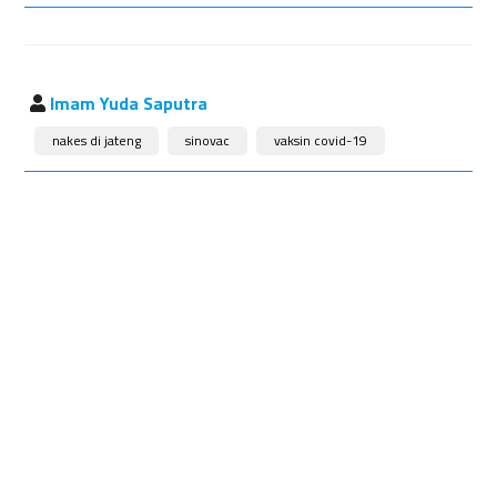
Imam Yuda Saputra
nakes di jateng
sinovac
vaksin covid-19