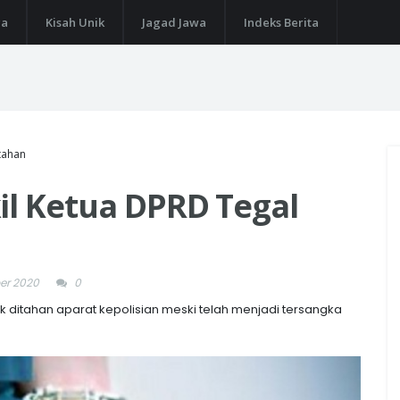
ga
Kisah Unik
Jagad Jawa
Indeks Berita
tahan
il Ketua DPRD Tegal
er 2020
0
ak ditahan aparat kepolisian meski telah menjadi tersangka