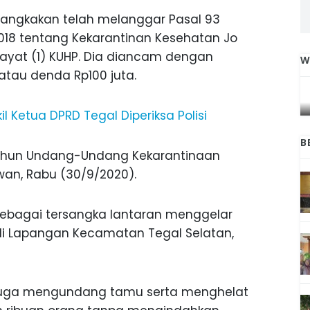
disangkakan telah melanggar Pasal 93
8 tentang Kekarantinan Kesehatan Jo
5 ayat (1) KUHP. Dia diancam dengan
W
tau denda Rp100 juta.
IGA
INI CARA UMAT KRISTIANI SALATIGA
L
JAGA KERUKUNAN SAMBUT NATAL
 Ketua DPRD Tegal Diperiksa Polisi
B
tahun Undang-Undang Kekarantinaan
wan, Rabu (30/9/2020).
 sebagai tersangka lantaran menggelar
di Lapangan Kecamatan Tegal Selatan,
 juga mengundang tamu serta menghelat