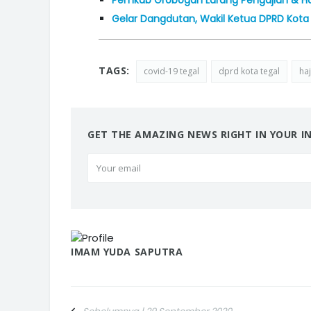
Pemkab Grobogan Larang Pengajian & H
Gelar Dangdutan, Wakil Ketua DPRD Kota 
TAGS:
covid-19 tegal
dprd kota tegal
ha
GET THE AMAZING NEWS RIGHT IN YOUR I
IMAM YUDA SAPUTRA