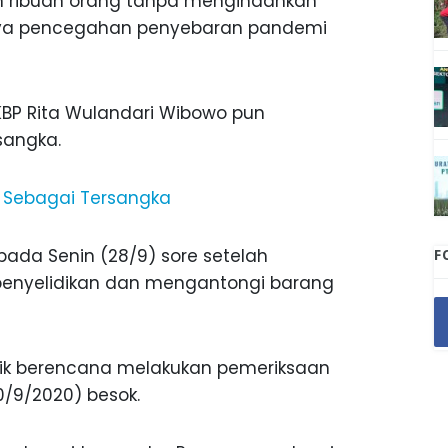
eh ribuan orang tanpa mengindahkan
paya pencegahan penyebaran pandemi
 AKBP Rita Wulandari Wibowo pun
sangka.
n Sebagai Tersangka
pada Senin (28/9) sore setelah
F
enyelidikan dan mengantongi barang
ik berencana melakukan pemeriksaan
/9/2020) besok.