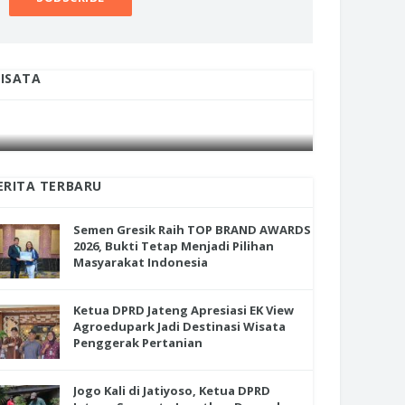
ISATA
INI CARA UMAT KRISTIANI SALATIGA
INI CARA
JAGA KERUKUNAN SAMBUT NATAL
JAGA KE
ERITA TERBARU
Semen Gresik Raih TOP BRAND AWARDS
2026, Bukti Tetap Menjadi Pilihan
Masyarakat Indonesia
Ketua DPRD Jateng Apresiasi EK View
Agroedupark Jadi Destinasi Wisata
Penggerak Pertanian
Jogo Kali di Jatiyoso, Ketua DPRD