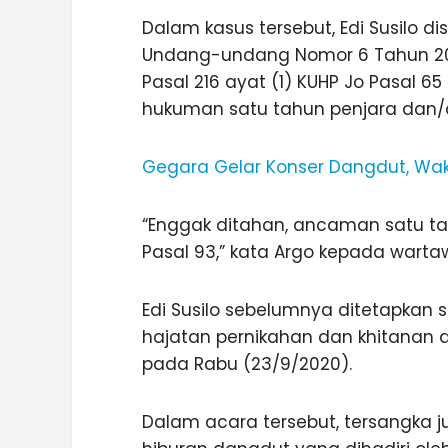
Dalam kasus tersebut, Edi Susilo 
Undang-undang Nomor 6 Tahun 201
Pasal 216 ayat (1) KUHP Jo Pasal 6
hukuman satu tahun penjara dan/a
INI CARA UMAT KRISTIANI SALAT
JAGA KERUKUNAN SAMBUT NATA
Gegara Gelar Konser Dangdut, Wakil
“Enggak ditahan, ancaman satu 
Pasal 93,” kata Argo kepada warta
Edi Susilo sebelumnya ditetapkan
hajatan pernikahan dan khitanan 
pada Rabu (23/9/2020).
Dalam acara tersebut, tersangka