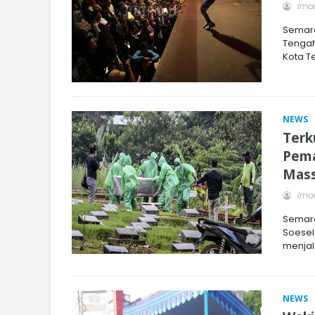
Imam
Semara
Tengah
Kota T
NEWS
Terk
Pema
Mas
Imam
Semara
Soesel
menjal
NEWS