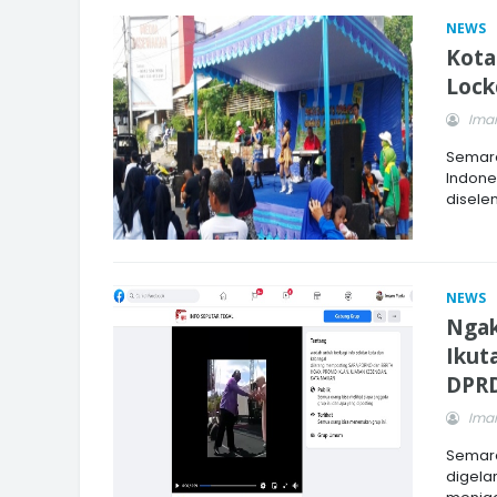
NEWS
Kota
Lock
Imam
Semara
Indones
disele
NEWS
Ngak
Ikut
DPR
Imam
Semara
digela