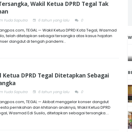
 Tersangka, Wakil Ketua DPRD Tegal Tak
han
 Yuda Saputra
6 tahun yang lalu
0
ngpos.com, TEGAL — Wakil Ketua DPRD Kota Tegal, Wasmad
ilo, telah ditetapkan sebagai tersangka atas kasus hajatan
W
nser dangdut di tengah pandemi...
IGA
INI CARA UMAT KRISTIANI SALATIGA
L
JAGA KERUKUNAN SAMBUT NATAL
B
l Ketua DPRD Tegal Ditetapkan Sebagai
angka
 Yuda Saputra
6 tahun yang lalu
0
ngpos.com, TEGAL — Akibat menggelar konser dangdut
pesta pernikahan dan khitanan anaknya, Wakil Ketua DPRD
egal, Wasmad Edi Susilo, ditetapkan sebagai tersangka....