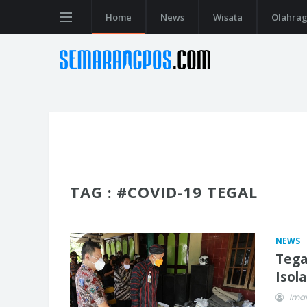
Home
News
Wisata
Olahra
TAG : #COVID-19 TEGAL
NEWS
Tega
Isol
Imam