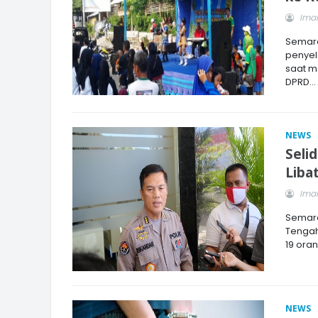
Imam
Semar
penyel
saat m
DPRD...
NEWS
Seli
Liba
Imam
Semara
Tengah
19 ora
NEWS