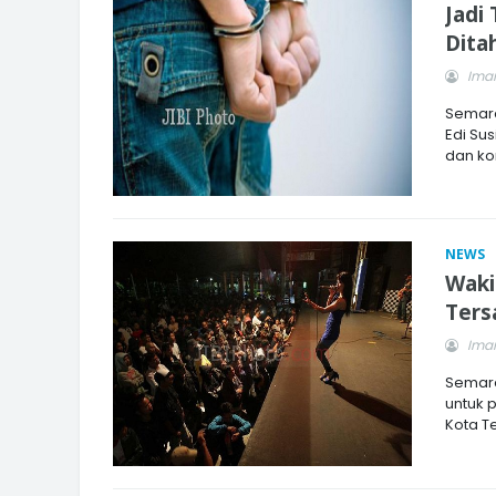
Jadi
Dita
Imam
Semara
Edi Sus
dan ko
INI CARA UMAT KRISTIANI SALAT
JAGA KERUKUNAN SAMBUT NATA
NEWS
Waki
Ters
Imam
Semara
untuk 
Kota T