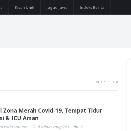
ga
Kisah Unik
Jagad Jawa
Indeks Berita
INDEX BERITA
l Zona Merah Covid-19, Tempat Tidur
asi & ICU Aman
 Yuda Saputra
5 tahun yang lalu
0