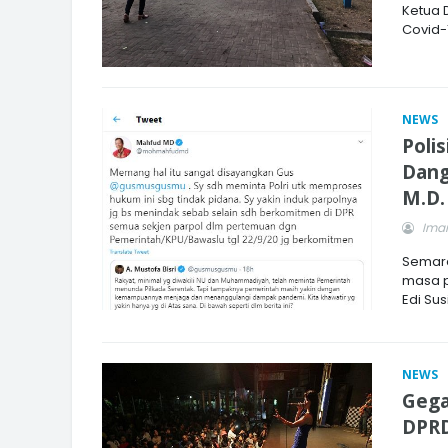
Ketua 
Covid-
NEWS
Poli
Dang
M.D.
Imam
Semara
masa p
Edi Sus
NEWS
Gega
DPRD