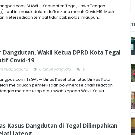
ngpos.com, SLAWI – Kabupaten Tegal, Jawa Tengah
g) saat ini masuk dalam daftar zona merah Covid-19. Meski
n, ketersediaan tempat tidur baik isolasi maupun...
T
r Dangdutan, Wakil Ketua DPRD Kota Tegal
tif Covid-19
 Yuda Saputra
6 tahun yang lalu
0
ngpos.com, TEGAL — Dinas Kesehatan atau Dinkes Kota
telah melakukan pemeriksaan polymerase chain reaction
dengan metode usap atau swab kepada Wakil Ketua...
as Kasus Dangdutan di Tegal Dilimpahkan
ejati Jateng