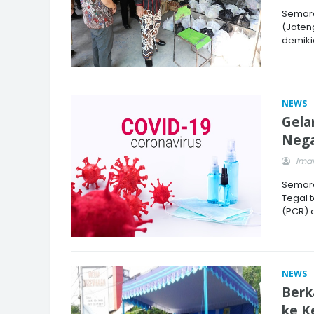
Semara
(Jaten
demikia
NEWS
Gela
Nega
Imam
Semara
Tegal 
(PCR) 
NEWS
Berk
ke K