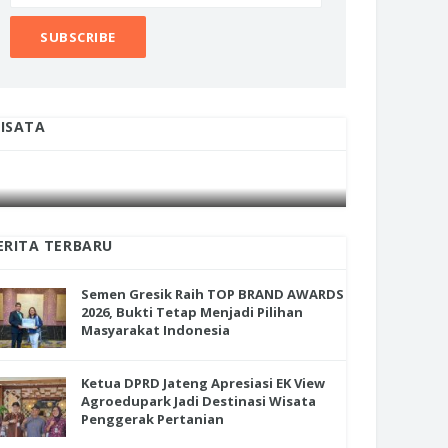
ISATA
INI CARA UMAT KRISTIANI SALATIGA
INI CARA
JAGA KERUKUNAN SAMBUT NATAL
JAGA KE
ERITA TERBARU
Semen Gresik Raih TOP BRAND AWARDS
2026, Bukti Tetap Menjadi Pilihan
Masyarakat Indonesia
Ketua DPRD Jateng Apresiasi EK View
Agroedupark Jadi Destinasi Wisata
Penggerak Pertanian