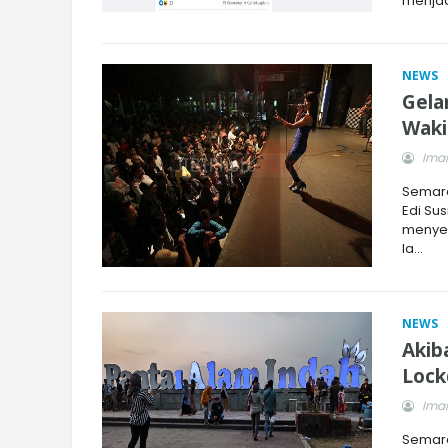
menjad
NEWS
Gela
Waki
Imam
Semara
Edi Su
menyel
Ia...
NEWS
Akib
Loc
Imam
Semara