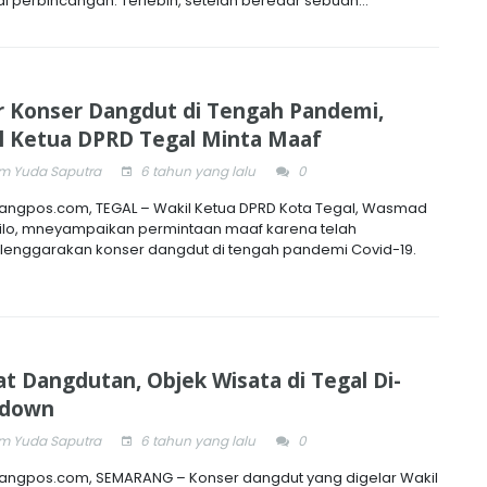
i perbincangan. Terlebih, setelah beredar sebuah...
r Konser Dangdut di Tengah Pandemi,
l Ketua DPRD Tegal Minta Maaf
 Yuda Saputra
6 tahun yang lalu
0
ngpos.com, TEGAL – Wakil Ketua DPRD Kota Tegal, Wasmad
silo, mneyampaikan permintaan maaf karena telah
enggarakan konser dangdut di tengah pandemi Covid-19.
at Dangdutan, Objek Wisata di Tegal Di-
kdown
 Yuda Saputra
6 tahun yang lalu
0
ngpos.com, SEMARANG – Konser dangdut yang digelar Wakil