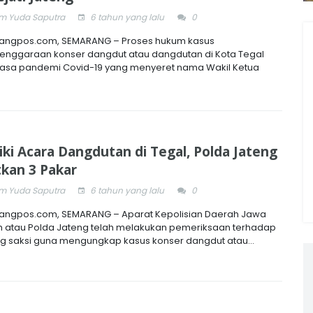
 Yuda Saputra
6 tahun yang lalu
0
angpos.com, SEMARANG – Proses hukum kasus
enggaraan konser dangdut atau dangdutan di Kota Tegal
asa pandemi Covid-19 yang menyeret nama Wakil Ketua
diki Acara Dangdutan di Tegal, Polda Jateng
tkan 3 Pakar
 Yuda Saputra
6 tahun yang lalu
0
ngpos.com, SEMARANG – Aparat Kepolisian Daerah Jawa
 atau Polda Jateng telah melakukan pemeriksaan terhadap
ng saksi guna mengungkap kasus konser dangdut atau...