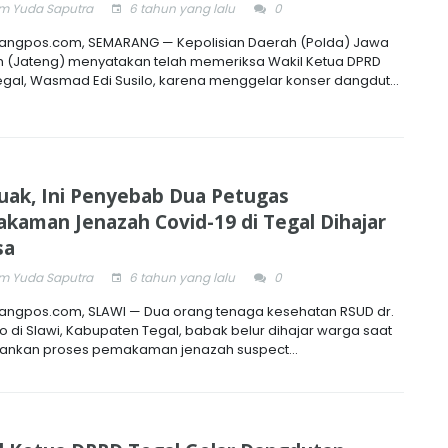
 Yuda Saputra
6 tahun yang lalu
0
ngpos.com, SEMARANG — Kepolisian Daerah (Polda) Jawa
 (Jateng) menyatakan telah memeriksa Wakil Ketua DPRD
egal, Wasmad Edi Susilo, karena menggelar konser dangdut...
uak, Ini Penyebab Dua Petugas
kaman Jenazah Covid-19 di Tegal Dihajar
sa
 Yuda Saputra
6 tahun yang lalu
0
ngpos.com, SLAWI — Dua orang tenaga kesehatan RSUD dr.
o di Slawi, Kabupaten Tegal, babak belur dihajar warga saat
ankan proses pemakaman jenazah suspect...