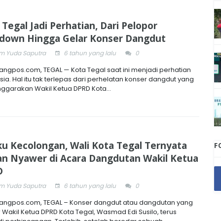
 Tegal Jadi Perhatian, Dari Pelopor
down Hingga Gelar Konser Dangdut
 Yuda Saputra
6 tahun yang lalu
0
ngpos.com, TEGAL — Kota Tegal saat ini menjadi perhatian
ia. Hal itu tak terlepas dari perhelatan konser dangdut yang
nggarakan Wakil Ketua DPRD Kota...
u Kecolongan, Wali Kota Tegal Ternyata
F
an Nyawer di Acara Dangdutan Wakil Ketua
D
 Yuda Saputra
6 tahun yang lalu
0
ngpos.com, TEGAL – Konser dangdut atau dangdutan yang
r Wakil Ketua DPRD Kota Tegal, Wasmad Edi Susilo, terus