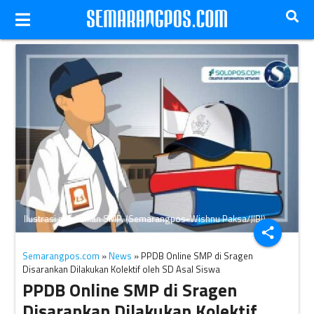
Ilustrasi pendidikan SMP. (Semarangpos-Wishnu Paksa/JIBI)
share
Semarangpos.com
»
News
» PPDB Online SMP di Sragen
Disarankan Dilakukan Kolektif oleh SD Asal Siswa
PPDB Online SMP di Sragen
Disarankan Dilakukan Kolektif