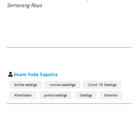
Semarang Raya
Imam Yuda Saputra
berita salatiga
corona saalatiga
Covid-19 Salatiga
Kesehatan
polres salatiga
Salatiga
tahanan