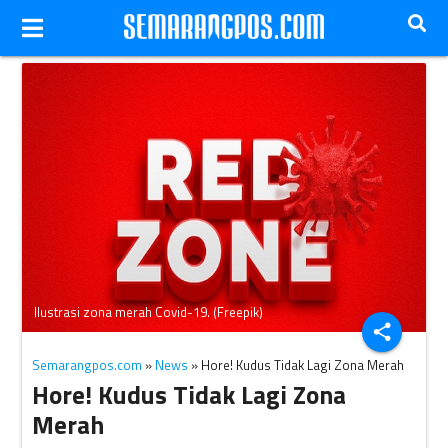
Ilustrasi zona merah Covid-19. (Freepik)
share
Semarangpos.com
»
News
» Hore! Kudus Tidak Lagi Zona Merah
Hore! Kudus Tidak Lagi Zona
Merah