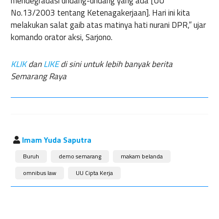
mendegradasi undang-undang yang ada [UU
No.13/2003 tentang Ketenagakerjaan]. Hari ini kita
melakukan salat gaib atas matinya hati nurani DPR,” ujar
komando orator aksi, Sarjono.
KLIK
dan
LIKE
di sini untuk lebih banyak berita
Semarang Raya
Imam Yuda Saputra
Buruh
demo semarang
makam belanda
omnibus law
UU Cipta Kerja