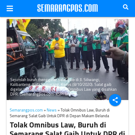
Sejumlah buruh menggelar salat gaib di Jl. Siliwangi,
Kalibanteng, Kota Semarang, Kamis (8/10/2020). Salat gaib
digelar sebagai wujud penolakan Omnibus Law yang disahkan
DPR. (Semarangpos.com-KSPI Jateng)
share
Semarangpos.com
»
News
» Tolak Omnibus Law, Buruh di
Semarang Salat Gaib Untuk DPR di Depan Makam Belanda
Tolak Omnibus Law, Buruh di
Semarang Salat Gaib Untuk DPR di