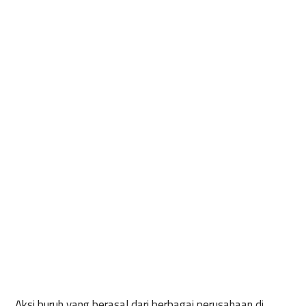
Aksi buruh yang berasal dari berbagai perusahaan di