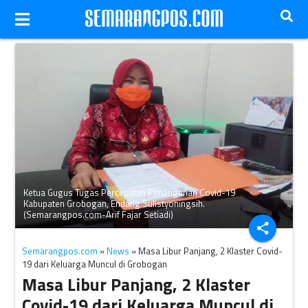
Ketua Gugus Tugas Percepatan Penanganan Covid-19
Kabupaten Grobogan, Endang Sulistyoningsih.
(Semarangpos.com-Arif Fajar Setiadi)
share
Semarangpos.com
»
News
» Masa Libur Panjang, 2 Klaster Covid-
19 dari Keluarga Muncul di Grobogan
Masa Libur Panjang, 2 Klaster
Covid-19 dari Keluarga Muncul di