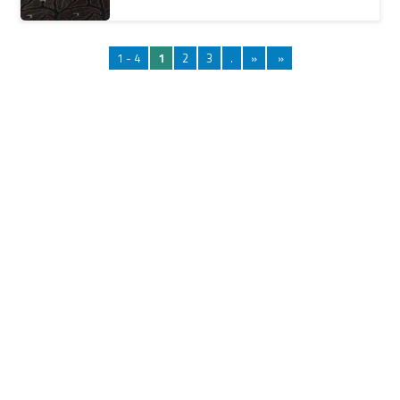
1 - 4
1
2
3
.
»
»